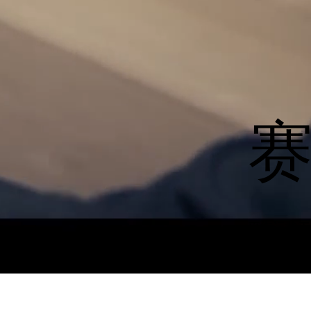
平衡运载工
我们为赛格
吸引了超过
格威冠名赞
杉矶地区的